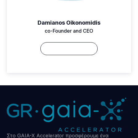
Damianos Oikonomidis
co-Founder and CEO
Δείτε το Βιογραφικό
Στο GAIA-X Accelerator προσφέρουμε ένα