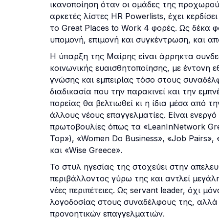
ικανοποίηση όταν οι ομάδες της προχωρούν
αρκετές λίστες HR Powerlists, έχει κερδίσε
το Great Places to Work 4 φορές. Ως δέκ
υπομονή, επιμονή και συγκέντρωση, και απ
Η ύπαρξη της Μαίρης είναι άρρηκτα συνδε
κοινωνικής ευαισθητοποίησης, με έντονη 
γνώσης και εμπειρίας τόσο στους συναδέλφο
διαδικασία που την παρακινεί και την εμπνέ
πορείας θα βελτιωθεί κι η ίδια μέσα από 
άλλους νέους επαγγελματίες. Είναι ενεργό 
πρωτοβουλίες όπως τα «LeanInNetwork G
Top»), «Women Do Business», «Job Pairs», «
και «Wise Greece».
Το στυλ ηγεσίας της στοχεύει στην απελε
περιβάλλοντος γύρω της και αντλεί μεγάλ
νέες περιπέτειες. Ως servant leader, όχι μ
λογοδοσίας στους συναδέλφους της, αλλά
προνοητικών επαγγελματιών.