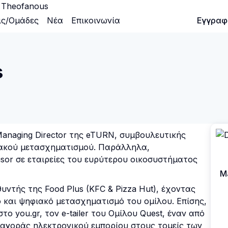
s Theofanous
ις/Ομάδες
Νέα
Επικοινωνία
Είσοδος
Εγγραφ
s
Managing Director της eTURN, συμβουλευτικής
φιακού μετασχηματισμού. Παράλληλα,
isor σε εταιρείες του ευρύτερου οικοσυστήματος
Ma
θυντής της Food Plus (KFC & Pizza Hut), έχοντας
ό και ψηφιακό μετασχηματισμό του ομίλου. Επίσης,
στο you.gr, τον e-tailer του Ομίλου Quest, έναν από
 αγοράς ηλεκτρονικού εμπορίου στους τομείς των