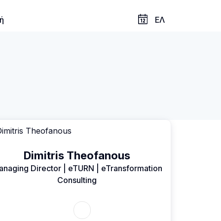
ή
ΕΛ
Dimitris Theofanous
naging Director | eTURN | eTransformation
Consulting