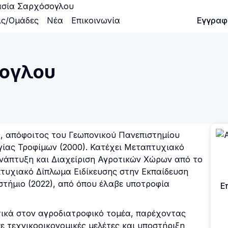
σία Σαρχόσογλου
ις/Ομάδες
Νέα
Επικοινωνία
Είσοδος
Εγγραφ
σογλου
, απόφοιτος του Γεωπονικού Πανεπιστημίου
γίας Τροφίμων (2000). Κατέχει Μεταπτυχιακό
νάπτυξη και Διαχείριση Αγροτικών Χώρων από το
πτυχιακό Δίπλωμα Ειδίκευσης στην Εκπαίδευση
στήμιο (2022), από όπου έλαβε υποτροφία
Ε
τικά στον αγροδιατροφικό τομέα, παρέχοντας
σε τεχνικοοικονομικές μελέτες και υποστήριξη