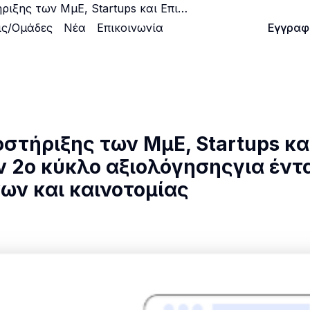
Ο Ελληνικός Κόμβος Υποστήριξης των ΜμΕ, Startups και Επιχειρηματικών Ομάδων ανακοινώνει τον 2ο κύκλο αξιολόγησηςγια ένταξη στα ευρωπαϊκά οικοσυστήματα δεδομένων και καινοτομίας
ις/Ομάδες
Νέα
Επικοινωνία
Είσοδος
Εγγραφ
στήριξης των ΜμΕ, Startups κα
ν 2ο κύκλο αξιολόγησηςγια έντ
ων και καινοτομίας