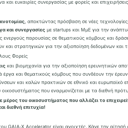
α και ευκαιρίες συνεργασίας με φορείς και επιχειρήσεις
αινοτομίας
, αποκτώντας πρόσβαση σε νέες τεχνολογίες,
γα και συνεργασίες
με startups και ΜμΕ για την ανάπτ
ς ενεργούς παρουσίας σε θεματικούς κόμβους και δράσε
 και στρατηγικών για την αξιοποίηση δεδομένων και τ
λλους Φορείς
εις
και βιομηχανία για την αξιοποίηση ερευνητικών απ
ά έργα και θεματικούς κόμβους που συνδέουν την έρευν
νσεων και καλών πρακτικών σε εθνικό και ευρωπαϊκό επ
 οικοσυστήματος που εναρμονίζεται με τα διεθνή πρότυ
νε μέρος του οικοσυστήματος
που αλλάζει το επιχειρε
αι διεθνή επιτυχία!
υ GAIA‑X Accelerator είναι ανοιχτές. Κάνε την αίτησή