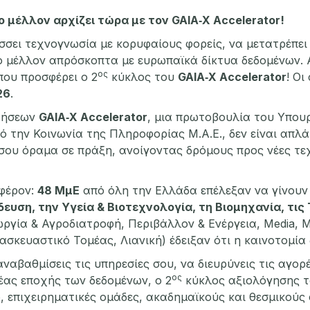
ο μέλλον αρχίζει τώρα με τον GAIA‑X Accelerator!
σει τεχνογνωσία με κορυφαίους φορείς, να μετατρέπει
το μέλλον απρόσκοπτα με ευρωπαϊκά δίκτυα δεδομένων. 
ος
που προσφέρει ο 2
κύκλος του
GAIA
‑
X Accelerator
! Οι
26
.
ιρήσεων
GAIA
‑
X Accelerator
, μια πρωτοβουλία του Υπου
 την Κοινωνία της Πληροφορίας Μ.Α.Ε., δεν είναι απλά
σου όραμα σε πράξη, ανοίγοντας δρόμους προς νέες τεχ
αφέρον:
48 ΜμΕ
από όλη την Ελλάδα επέλεξαν να γίνουν
δευση, την Υγεία & Βιοτεχνολογία, τη Βιομηχανία, τι
ωργία & Αγροδιατροφή, Περιβάλλον & Ενέργεια, Media, 
τασκευαστικό Τομέας, Λιανική) έδειξαν ότι η καινοτομία
αναβαθμίσεις τις υπηρεσίες σου, να διευρύνεις τις αγορ
ος
νέας εποχής των δεδομένων, ο 2
κύκλος αξιολόγησης το
p, επιχειρηματικές ομάδες, ακαδημαϊκούς και θεσμικούς